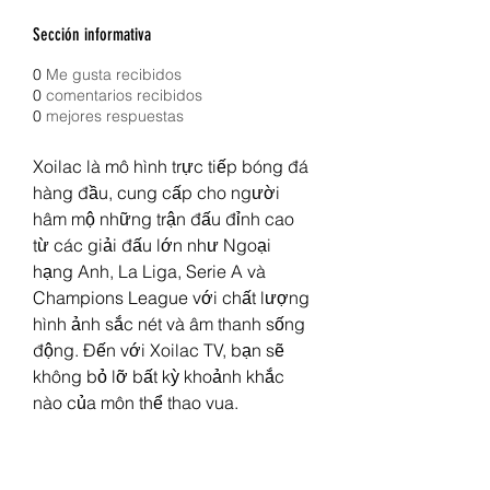
Sección informativa
0
Me gusta recibidos
0
comentarios recibidos
0
mejores respuestas
Xoilac là mô hình trực tiếp bóng đá 
hàng đầu, cung cấp cho người 
hâm mộ những trận đấu đỉnh cao 
từ các giải đấu lớn như Ngoại 
hạng Anh, La Liga, Serie A và 
Champions League với chất lượng 
hình ảnh sắc nét và âm thanh sống 
động. Đến với Xoilac TV, bạn sẽ 
không bỏ lỡ bất kỳ khoảnh khắc 
nào của môn thể thao vua.
Thông tin liên hệ: 
Địa chỉ: 295 Đ. Hồng Lạc, Phường 