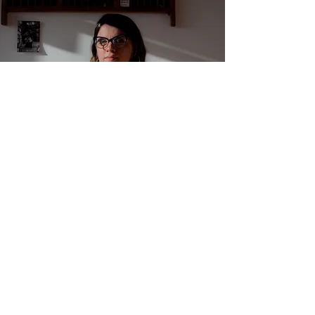
CLUB DE LECTURA POR PURO PLACER ON
DEMAND
¿Te copaste leyendo alguno de los libros
que leímos previamente en el Club y tenés
ganas de complementar la lectura y