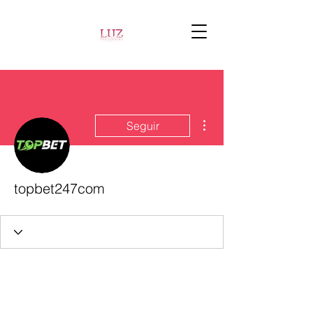
Más acciones
Seguir
topbet247com