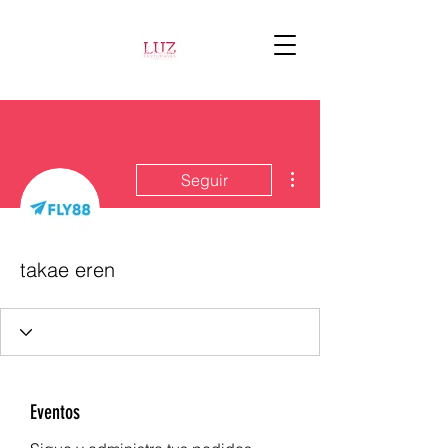
Más acciones
Seguir
takae eren
Eventos