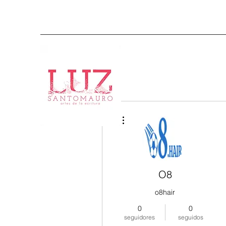
Más acciones
O8
o8hair
0
0
seguidores
seguidos