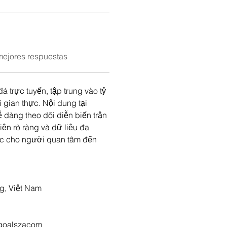
mejores respuestas
trực tuyến, tập trung vào tỷ 
i gian thực. Nội dung tại 
dàng theo dõi diễn biến trận 
ện rõ ràng và dữ liệu đa 
c cho người quan tâm đến 
g, Việt Nam
goalszacom