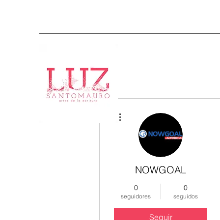
Más acciones
NOWGOAL
0
0
seguidores
seguidos
Seguir