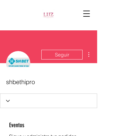
Más acciones
Seguir
shbethipro
Eventos