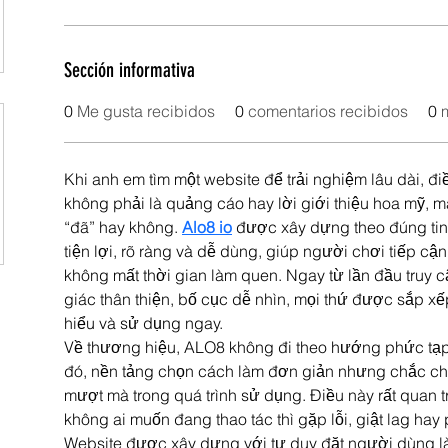
Sección informativa
0
Me gusta recibidos
0
comentarios recibidos
0
Khi anh em tìm một website để trải nghiệm lâu dài, đ
không phải là quảng cáo hay lời giới thiệu hoa mỹ, 
“đã” hay không. 
Alo8 io
 được xây dựng theo đúng tinh
tiện lợi, rõ ràng và dễ dùng, giúp người chơi tiếp cận
không mất thời gian làm quen. Ngay từ lần đầu truy 
giác thân thiện, bố cục dễ nhìn, mọi thứ được sắp xế
hiểu và sử dụng ngay.
Về thương hiệu, ALO8 không đi theo hướng phức tạp 
đó, nền tảng chọn cách làm đơn giản nhưng chắc chắ
mượt mà trong quá trình sử dụng. Điều này rất quan t
không ai muốn đang thao tác thì gặp lỗi, giật lag hay 
Website được xây dựng với tư duy đặt người dùng làm