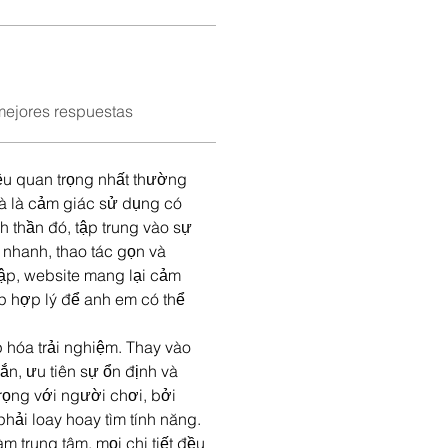
mejores respuestas
iều quan trọng nhất thường 
mà là cảm giác sử dụng có 
 thần đó, tập trung vào sự 
 nhanh, thao tác gọn và 
cập, website mang lại cảm 
p hợp lý để anh em có thể 
hóa trải nghiệm. Thay vào 
n, ưu tiên sự ổn định và 
rọng với người chơi, bởi 
phải loay hoay tìm tính năng. 
 trung tâm, mọi chi tiết đều 