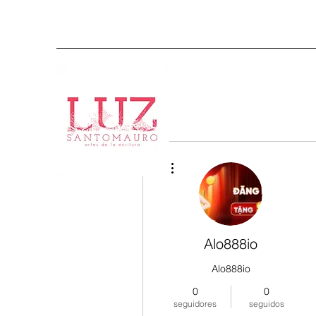
Más acciones
Alo888io
Alo888io
0
0
seguidores
seguidos