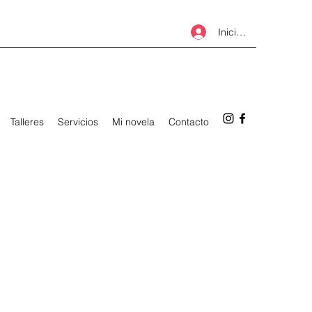
Iniciar sesión
Talleres
Servicios
Mi novela
Contacto