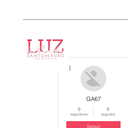
Más acciones
GA67
0
0
seguidores
seguidos
Seguir