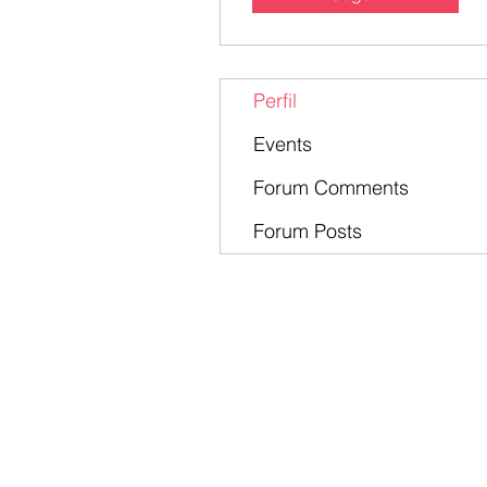
Perfil
Events
Forum Comments
Forum Posts