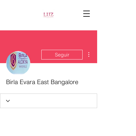
Más acciones
Seguir
Birla Evara East Bangalore