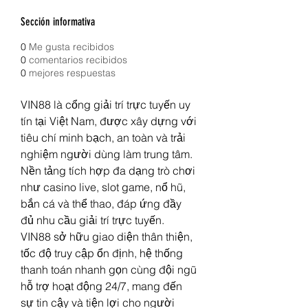
Sección informativa
0
Me gusta recibidos
0
comentarios recibidos
0
mejores respuestas
VIN88 là cổng giải trí trực tuyến uy 
tín tại Việt Nam, được xây dựng với 
tiêu chí minh bạch, an toàn và trải 
nghiệm người dùng làm trung tâm. 
Nền tảng tích hợp đa dạng trò chơi 
như casino live, slot game, nổ hũ, 
bắn cá và thể thao, đáp ứng đầy 
đủ nhu cầu giải trí trực tuyến. 
VIN88 sở hữu giao diện thân thiện, 
tốc độ truy cập ổn định, hệ thống 
thanh toán nhanh gọn cùng đội ngũ 
hỗ trợ hoạt động 24/7, mang đến 
sự tin cậy và tiện lợi cho người 