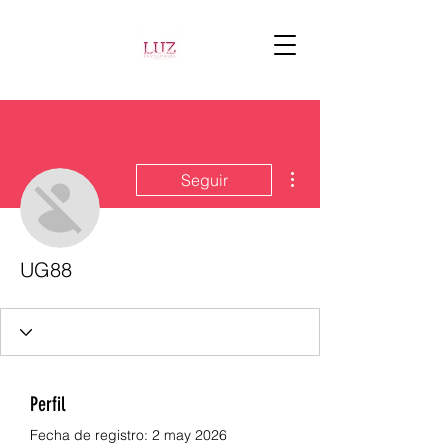
Más acciones
Seguir
UG88
Perfil
Fecha de registro: 2 may 2026