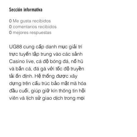
Sección informativa
0
Me gusta recibidos
0
comentarios recibidos
0
mejores respuestas
UG88 cung cấp danh mục giải trí 
trực tuyến tập trung vào các sảnh 
Casino live, cá độ bóng đá, nổ hũ 
và bắn cá, đá gà với tốc độ truyền 
tải ổn định. Hệ thống được xây 
dựng trên cấu trúc bảo mật mã hóa 
đầu cuối, giúp giữ kín thông tin hội 
viên và lịch sử giao dịch trong mọi 
tình huống.
Website: 
https://ug88.art/
Phone: 0348981234
Địa chỉ: 73 Nguyễn Cửu Đàm, Tân 
Sơn Nhì, Hồ Chí Minh, Vietnam