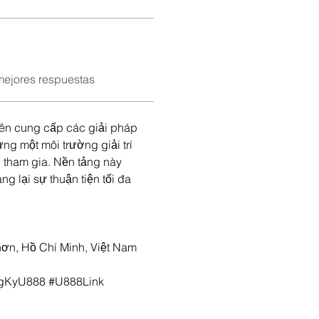
mejores respuestas
yên cung cấp các giải pháp 
ng một môi trường giải trí 
 tham gia. Nền tảng này 
 lại sự thuận tiện tối đa 
ơn, Hồ Chí Minh, Việt Nam
gKyU888 #U888Link 