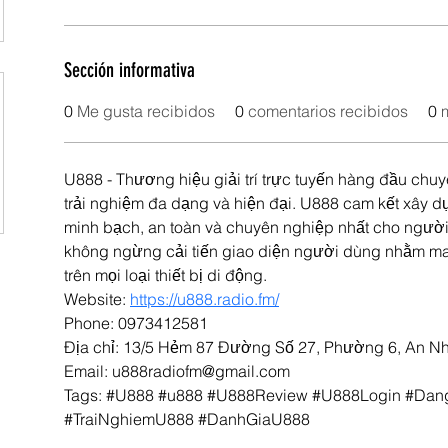
Sección informativa
0
Me gusta recibidos
0
comentarios recibidos
0
U888 - Thương hiệu giải trí trực tuyến hàng đầu chu
trải nghiệm đa dạng và hiện đại. U888 cam kết xây dự
minh bạch, an toàn và chuyên nghiệp nhất cho người
không ngừng cải tiến giao diện người dùng nhằm mang
trên mọi loại thiết bị di động.
Website: 
https://u888.radio.fm/
Phone: 0973412581
Địa chỉ: 13/5 Hẻm 87 Đường Số 27, Phường 6, An Nh
Email: u888radiofm@gmail.com
Tags: #U888 #u888 #U888Review #U888Login #Dan
#TraiNghiemU888 #DanhGiaU888