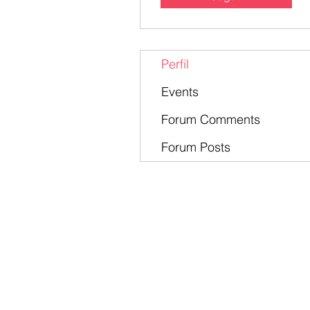
Perfil
Events
Forum Comments
Forum Posts