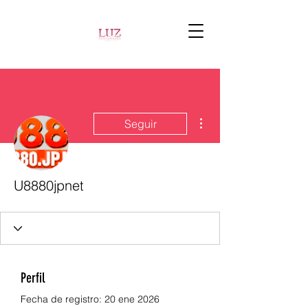
Más acciones
Seguir
U8880jpnet
Perfil
Fecha de registro: 20 ene 2026