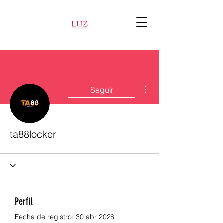
Más acciones
Seguir
ta88locker
Perfil
Fecha de registro: 30 abr 2026