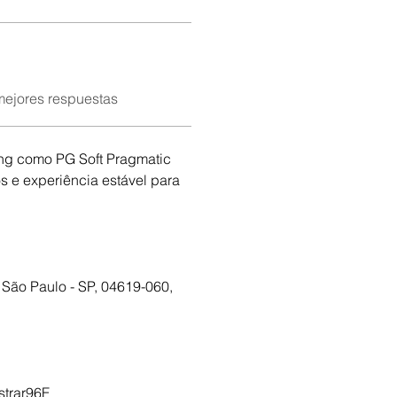
mejores respuestas
ing como PG Soft Pragmatic 
s e experiência estável para 
São Paulo - SP, 04619-060, 
strar96F