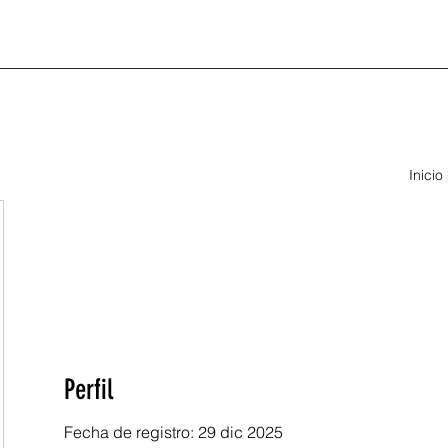
Inicio
Perfil
Fecha de registro: 29 dic 2025