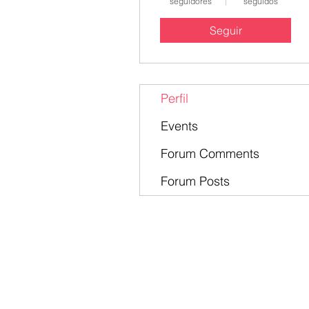
seguidores
seguidos
Seguir
Perfil
Events
Forum Comments
Forum Posts