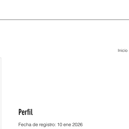
Inicio
Perfil
Fecha de registro: 10 ene 2026