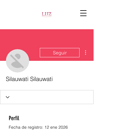
Más acciones
Seguir
Silauwati Silauwati
Perfil
Fecha de registro: 12 ene 2026