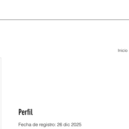
Inicio
Perfil
Fecha de registro: 26 dic 2025