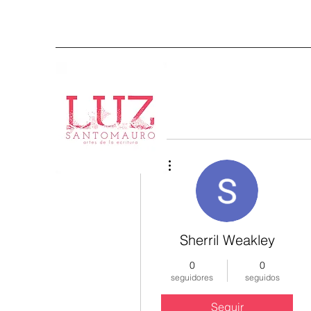
Más acciones
Sherril Weakley
0
0
seguidores
seguidos
Seguir