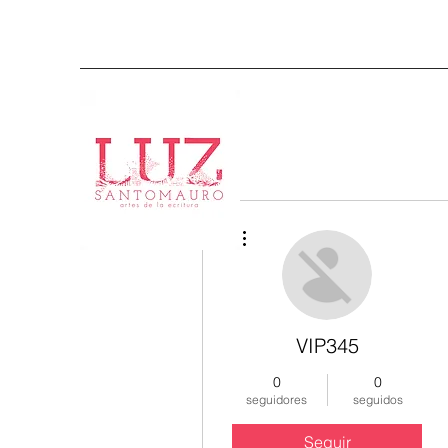
Más acciones
VIP345
0
0
seguidores
seguidos
Seguir