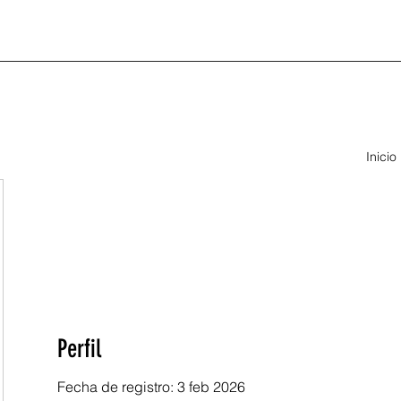
Inicio
Perfil
Fecha de registro: 3 feb 2026