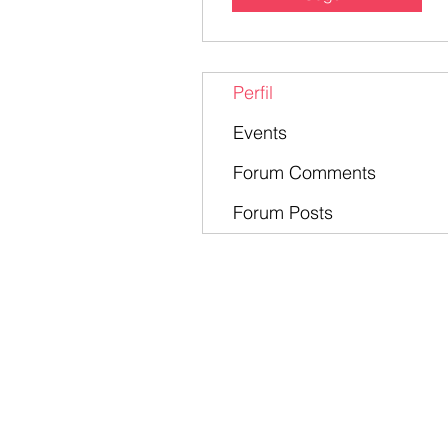
Perfil
Events
Forum Comments
Forum Posts