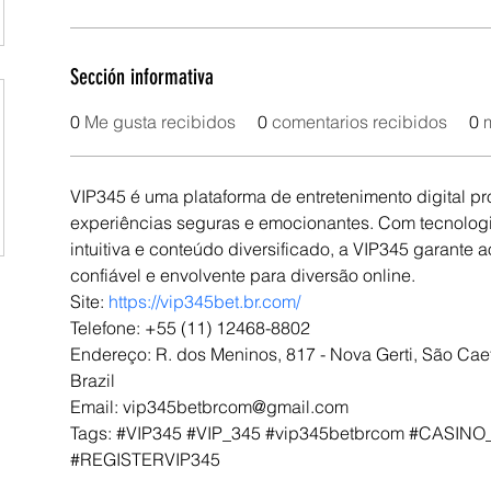
Sección informativa
0
Me gusta recibidos
0
comentarios recibidos
0
VIP345 é uma plataforma de entretenimento digital pr
experiências seguras e emocionantes. Com tecnolog
intuitiva e conteúdo diversificado, a VIP345 garante 
confiável e envolvente para diversão online.
Site: 
https://vip345bet.br.com/
Telefone: +55 (11) 12468-8802
Endereço: R. dos Meninos, 817 - Nova Gerti, São Caet
Brazil
Email: vip345betbrcom@gmail.com
Tags: #VIP345 #VIP_345 #vip345betbrcom #CASIN
#REGISTERVIP345