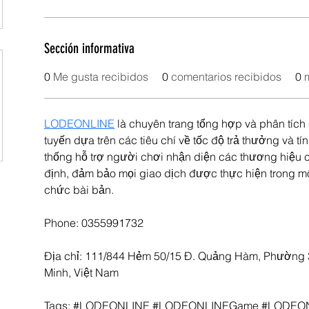
Sección informativa
0
Me gusta recibidos
0
comentarios recibidos
0
LODEONLINE
 là chuyên trang tổng hợp và phân tích 
tuyến dựa trên các tiêu chí về tốc độ trả thưởng và t
thống hỗ trợ người chơi nhận diện các thương hiệu 
định, đảm bảo mọi giao dịch được thực hiện trong mô
chức bài bản.
Phone: 0355991732
Địa chỉ: 111/844 Hẻm 50/15 Đ. Quảng Hàm, Phường 
Minh, Việt Nam
Tags: #LODEONLINE #LODEONLINEGame #LODEON