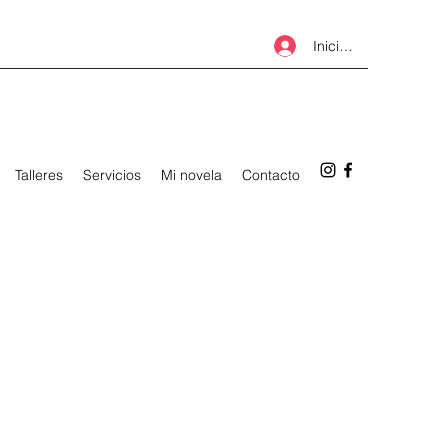
Iniciar sesión
Talleres
Servicios
Mi novela
Contacto