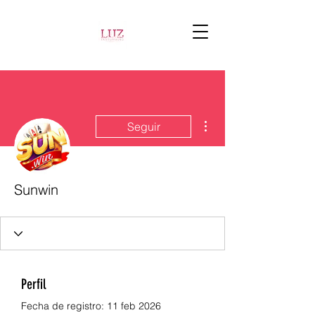
Más acciones
Seguir
Sunwin
Perfil
Fecha de registro: 11 feb 2026