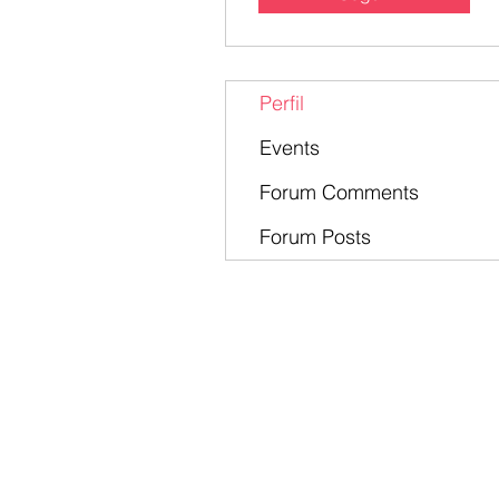
Perfil
Events
Forum Comments
Forum Posts