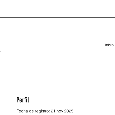
Inicio
Perfil
Fecha de registro: 21 nov 2025