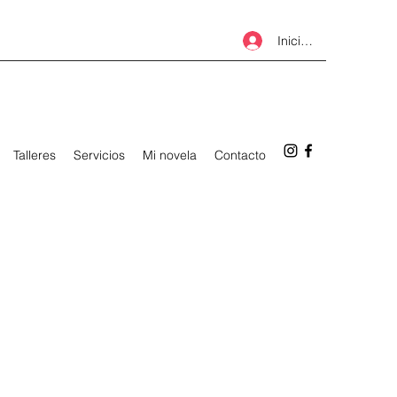
Iniciar sesión
Talleres
Servicios
Mi novela
Contacto