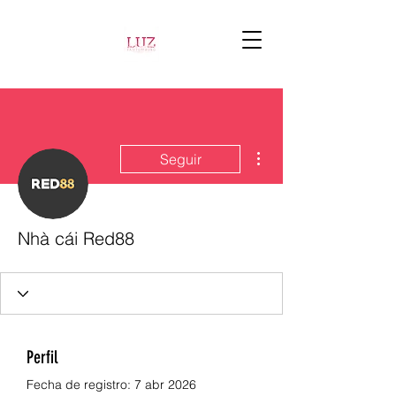
Más acciones
Seguir
Nhà cái Red88
Perfil
Fecha de registro: 7 abr 2026