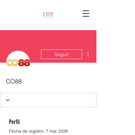
Más acciones
Seguir
CO88
Perfil
Fecha de registro: 7 mar 2026