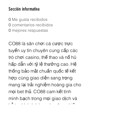
Sección informativa
0
Me gusta recibidos
0
comentarios recibidos
0
mejores respuestas
CO88 là sân chơi cá cược trực 
tuyến uy tín chuyên cung cấp các 
trò chơi casino, thể thao và nổ hũ 
hấp dẫn với tỷ lệ thưởng cao. Hệ 
thống bảo mật chuẩn quốc tế kết 
hợp cùng giao diện sang trọng 
mang lại trải nghiệm hoàng gia cho 
mọi bet thủ. CO88 cam kết tính 
minh bạch trong mọi giao dịch và 
hỗ trợ khách hàng chuyên nghiệp 
24/7.
Website: 
https://co88.it.com/
Địa chỉ: 45 Lê Lợi, Phường Bến 