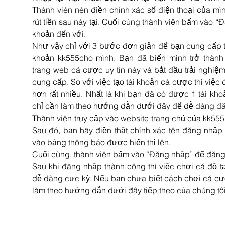
Thành viên nên điền chính xác số điện thoại của mìn
rút tiền sau này tại. Cuối cùng thành viên bấm vào “Đ
khoản đến với.
Như vậy chỉ với 3 bước đơn giản để bạn cung cấp thô
khoản kk555cho mình. Bạn đã biến mình trở thành 
trang web cá cược uy tín này và bắt đầu trải nghiệm
cung cấp. So với việc tạo tài khoản cá cược thì việ
hơn rất nhiều. Nhất là khi bạn đã có được 1 tài kho
chỉ cần làm theo hướng dẫn dưới đây để dễ dàng đă
Thành viên truy cập vào website trang chủ của kk555
Sau đó, bạn hãy điền thật chính xác tên đăng nhập
vào bảng thông báo được hiển thị lên.
Cuối cùng, thành viên bấm vào “Đăng nhập” để đăng
Sau khi đăng nhập thành công thì việc chơi cá độ tại
dễ dàng cực kỳ. Nếu bạn chưa biết cách chơi cá cư
làm theo hướng dẫn dưới đây tiếp theo của chúng tôi