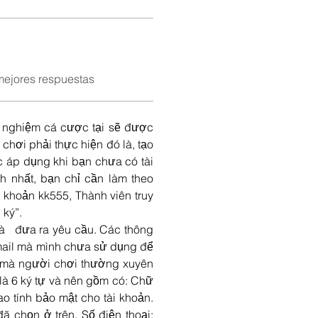
mejores respuestas
ải nghiệm cá cược tại sẽ được 
chơi phải thực hiện đó là, tạo 
c áp dụng khi bạn chưa có tài 
h nhất, bạn chỉ cần làm theo 
khoản kk555, Thành viên truy 
 ký”.
   đưa ra yêu cầu. Các thông 
email mà mình chưa sử dụng để 
l mà người chơi thường xuyên 
là 6 ký tự và nên gồm có: Chữ 
 tính bảo mật cho tài khoản. 
 chọn ở trên. Số điện thoại: 