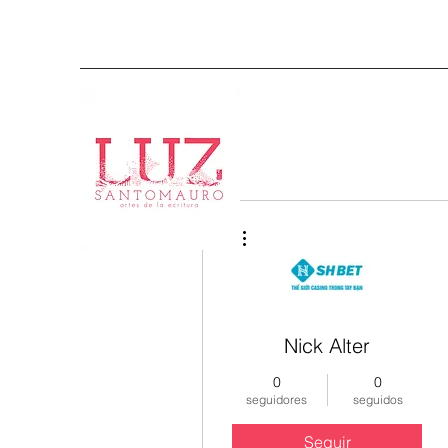
Más acciones
Nick Alter
0
0
seguidores
seguidos
Seguir