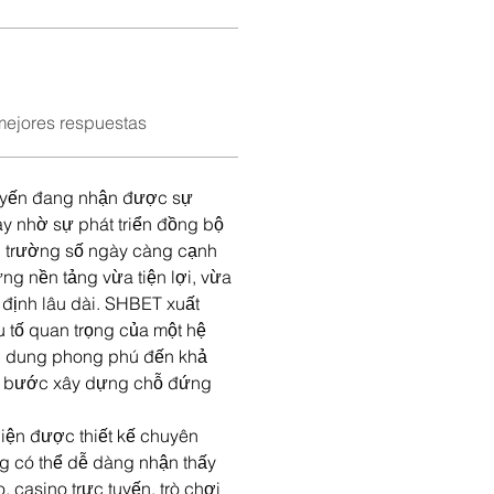
mejores respuestas
 tuyến đang nhận được sự 
 nhờ sự phát triển đồng bộ 
hị trường số ngày càng cạnh 
g nền tảng vừa tiện lợi, vừa 
 định lâu dài. SHBET xuất 
u tố quan trọng của một hệ 
nội dung phong phú đến khả 
g bước xây dựng chỗ đứng 
iện được thiết kế chuyên 
g có thể dễ dàng nhận thấy 
casino trực tuyến, trò chơi 