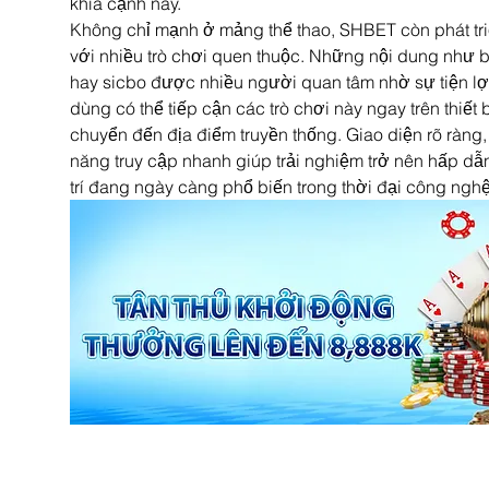
khía cạnh này.
Không chỉ mạnh ở mảng thể thao, SHBET còn phát tri
với nhiều trò chơi quen thuộc. Những nội dung như ba
hay sicbo được nhiều người quan tâm nhờ sự tiện lợi v
dùng có thể tiếp cận các trò chơi này ngay trên thiết
chuyển đến địa điểm truyền thống. Giao diện rõ ràng,
năng truy cập nhanh giúp trải nghiệm trở nên hấp dẫ
trí đang ngày càng phổ biến trong thời đại công nghệ