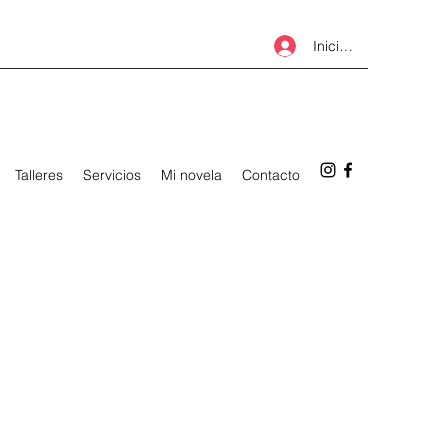
Iniciar sesión
Talleres
Servicios
Mi novela
Contacto