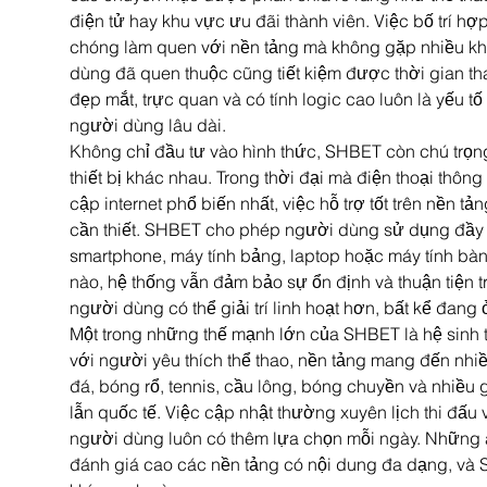
điện tử hay khu vực ưu đãi thành viên. Việc bố trí h
chóng làm quen với nền tảng mà không gặp nhiều kh
dùng đã quen thuộc cũng tiết kiệm được thời gian th
đẹp mắt, trực quan và có tính logic cao luôn là yếu t
người dùng lâu dài.
Không chỉ đầu tư vào hình thức, SHBET còn chú trọng 
thiết bị khác nhau. Trong thời đại mà điện thoại thông
cập internet phổ biến nhất, việc hỗ trợ tốt trên nền tả
cần thiết. SHBET cho phép người dùng sử dụng đầy đ
smartphone, máy tính bảng, laptop hoặc máy tính bàn.
nào, hệ thống vẫn đảm bảo sự ổn định và thuận tiện t
người dùng có thể giải trí linh hoạt hơn, bất kể đang
Một trong những thế mạnh lớn của SHBET là hệ sinh 
với người yêu thích thể thao, nền tảng mang đến nh
đá, bóng rổ, tennis, cầu lông, bóng chuyền và nhiều 
lẫn quốc tế. Việc cập nhật thường xuyên lịch thi đấu 
người dùng luôn có thêm lựa chọn mỗi ngày. Những 
đánh giá cao các nền tảng có nội dung đa dạng, và S