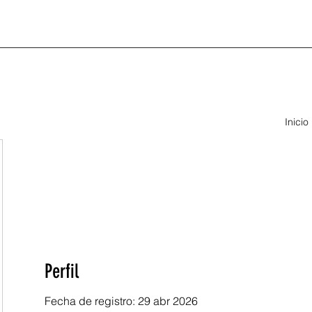
Inicio
Perfil
Fecha de registro: 29 abr 2026