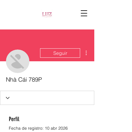
Más acciones
Seguir
Nhà Cái 789P
Perfil
Fecha de registro: 10 abr 2026