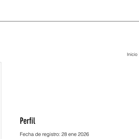
Inicio
Perfil
Fecha de registro: 28 ene 2026