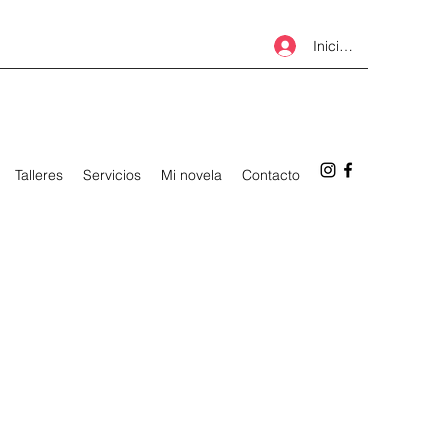
Iniciar sesión
Talleres
Servicios
Mi novela
Contacto