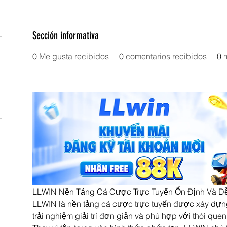
Sección informativa
0
Me gusta recibidos
0
comentarios recibidos
0
LLWIN Nền Tảng Cá Cược Trực Tuyến Ổn Định Và D
LLWIN là nền tảng cá cược trực tuyến được xây dự
trải nghiệm giải trí đơn giản và phù hợp với thói quen