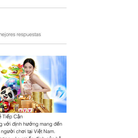
mejores respuestas
ễ Tiếp Cận
ng với định hướng mang đến 
 người chơi tại Việt Nam. 