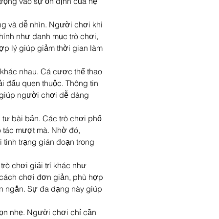
trọng vào sự ổn định của hệ 
g và dễ nhìn. Người chơi khi 
hính như danh mục trò chơi, 
ợp lý giúp giảm thời gian làm 
 khác nhau. Cá cược thể thao 
i đấu quen thuộc. Thông tin 
 giúp người chơi dễ dàng 
tư bài bản. Các trò chơi phổ 
o tác mượt mà. Nhờ đó, 
 tình trạng gián đoạn trong 
ò chơi giải trí khác như 
 cách chơi đơn giản, phù hợp 
an ngắn. Sự đa dạng này giúp 
gọn nhẹ. Người chơi chỉ cần 