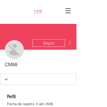
Más acciones
Seguir
CM88
Perfil
Fecha de registro: 5 abr 2026