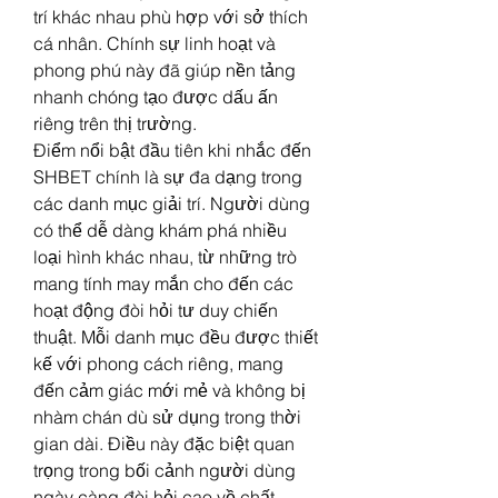
trí khác nhau phù hợp với sở thích 
cá nhân. Chính sự linh hoạt và 
phong phú này đã giúp nền tảng 
nhanh chóng tạo được dấu ấn 
riêng trên thị trường.
Điểm nổi bật đầu tiên khi nhắc đến 
SHBET chính là sự đa dạng trong 
các danh mục giải trí. Người dùng 
có thể dễ dàng khám phá nhiều 
loại hình khác nhau, từ những trò 
mang tính may mắn cho đến các 
hoạt động đòi hỏi tư duy chiến 
thuật. Mỗi danh mục đều được thiết 
kế với phong cách riêng, mang 
đến cảm giác mới mẻ và không bị 
nhàm chán dù sử dụng trong thời 
gian dài. Điều này đặc biệt quan 
trọng trong bối cảnh người dùng 
ngày càng đòi hỏi cao về chất 