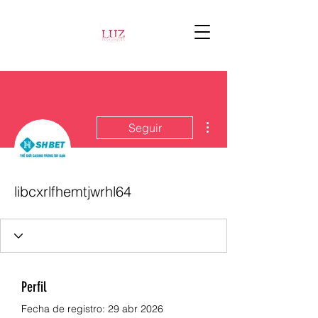
Más acciones
Seguir
libcxrlfhemtjwrhl64
Perfil
Fecha de registro: 29 abr 2026