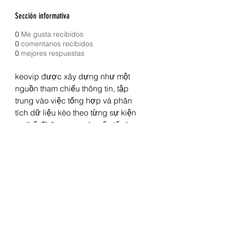
Sección informativa
0
Me gusta recibidos
0
comentarios recibidos
0
mejores respuestas
keovip được xây dựng như một 
nguồn tham chiếu thông tin, tập 
trung vào việc tổng hợp và phân 
tích dữ liệu kèo theo từng sự kiện 
cụ thể. Thông qua các yếu tố như 
kèo bóng đá, tỷ lệ kèo, phân tích 
trận đấu và thống kê trước trận, 
keovip giúp người đọc tiếp cận 
thông tin một cách có hệ thống và 
dễ theo dõi. 
Website: 
https://keovipp.sa.com/