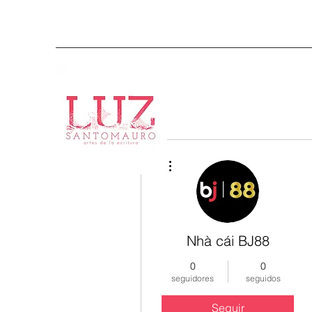
Más acciones
Nhà cái BJ88
0
0
seguidores
seguidos
Seguir