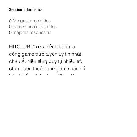
Sección informativa
0
Me gusta recibidos
0
comentarios recibidos
0
mejores respuestas
HITCLUB được mệnh danh là 
cổng game trực tuyến uy tín nhất 
châu Á. Nền tảng quy tụ nhiều trò 
chơi quen thuộc như game bài, nổ 
hũ và bắn cá, hướng đến môi 
trường chơi ổn định, minh bạch và 
dễ tiếp cận. 
https://hitclub88.page/
 tập trung 
phát triển hệ sinh thái gắn kết 
người chơi, duy trì chính sách ưu 
đãi rõ ràng và tạo không gian giải 
trí trực tuyến an toàn cho hội viên.