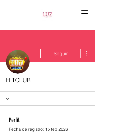
Más acciones
Seguir
HITCLUB
Perfil
Fecha de registro: 15 feb 2026