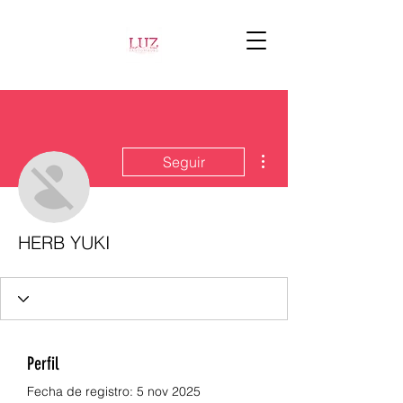
Más acciones
Seguir
HERB YUKI
Perfil
Fecha de registro: 5 nov 2025