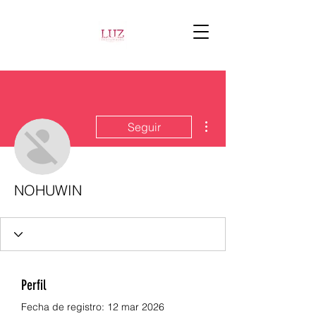
Más acciones
Seguir
NOHUWIN
Perfil
Fecha de registro: 12 mar 2026