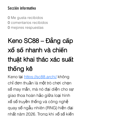
Sección informativa
0
Me gusta recibidos
0
comentarios recibidos
0
mejores respuestas
Keno SC88 – Đẳng cấp 
xổ số nhanh và chiến 
thuật khai thác xác suất 
thống kê
Keno tại 
https://sc88.archi/
 không 
chỉ đơn thuần là một trò chơi chọn 
số may mắn, mà nó đại diện cho sự 
giao thoa hoàn hảo giữa loại hình 
xổ số truyền thống và công nghệ 
quay số ngẫu nhiên (RNG) hiện đại 
nhất năm 2026. Trong khi xổ số kiến 