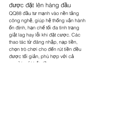
được đặt lên hàng đầu
QQ88 đầu tư mạnh vào nền tảng 
công nghệ, giúp hệ thống vận hành 
ổn định, hạn chế tối đa tình trạng 
giật lag hay lỗi khi đặt cược. Các 
thao tác từ đăng nhập, nạp tiền, 
chọn trò chơi cho đến rút tiền đều 
được tối giản, phù hợp với cả 
người mới bắt đầu.
Ngoài ra, QQ88 hỗ trợ đầy đủ trên 
điện thoại, máy tính bảng và máy 
tính, giúp người chơi có thể giải trí 
mọi lúc mọi nơi.
Tính minh bạch và công 
bằng
Một trong những yếu tố khiến QQ88 
tạo dựng được niềm tin chính là sự 
minh bạch trong mọi hoạt động. Tất 