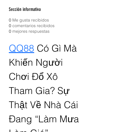
Sección informativa
0
Me gusta recibidos
0
comentarios recibidos
0
mejores respuestas
QQ88
 Có Gì Mà 
Khiến Người 
Chơi Đổ Xô 
Tham Gia? Sự 
Thật Về Nhà Cái 
Đang “Làm Mưa 