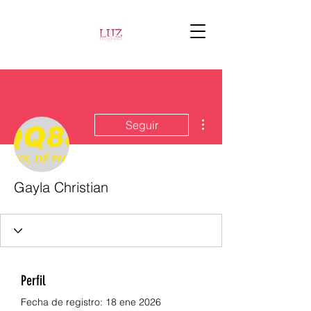
Más acciones
Seguir
Gayla Christian
Perfil
Fecha de registro: 18 ene 2026