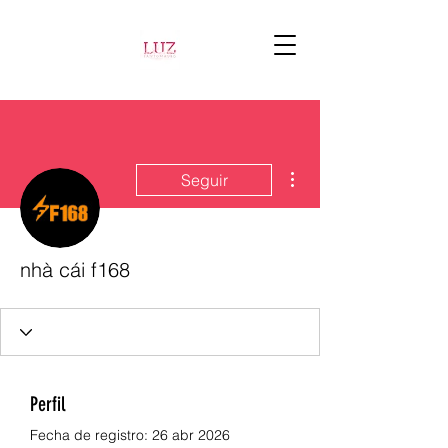
Más acciones
Seguir
nhà cái f168
Perfil
Fecha de registro: 26 abr 2026