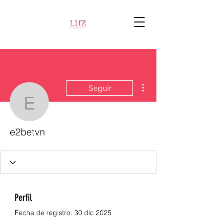
Más acciones
Seguir
e2betvn
e2betvn
Perfil
Fecha de registro: 30 dic 2025