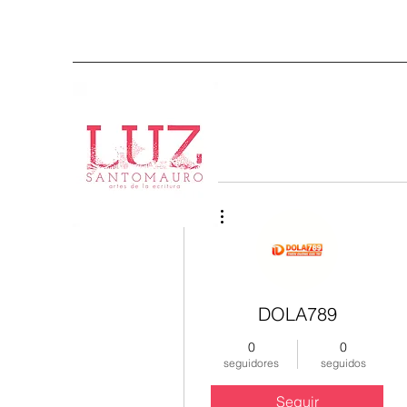
Más acciones
DOLA789
0
0
seguidores
seguidos
Seguir