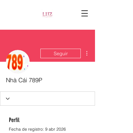
Más acciones
Seguir
Nhà Cái 789P
Perfil
Fecha de registro: 9 abr 2026