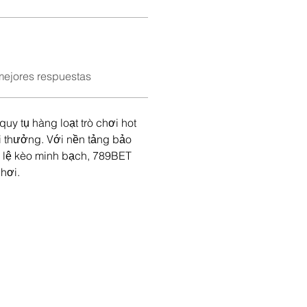
mejores respuestas
y tụ hàng loạt trò chơi hot 
ổi thưởng. Với nền tảng bảo 
tỷ lệ kèo minh bạch, 789BET 
hơi.