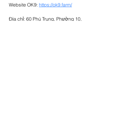
Website OK9: 
https://ok9.farm/
Địa chỉ: 60 Phú Trung, Phường 10, 
Tân Bình, Hồ Chí Minh, Việt Nam
SĐT: 0963 489 236
Mail: info@ok9.farm
Hashtag: #OK9 #OK9farm 
#nhacaiOK9 #dangkyOK9 
#linkvaoOK9 #OK9casino 
#OK9thethao #OK9slots 
#OK9tructuyen #OK9uytin #OK9vn 
#OK9game #OK9official
Luz Santomauro