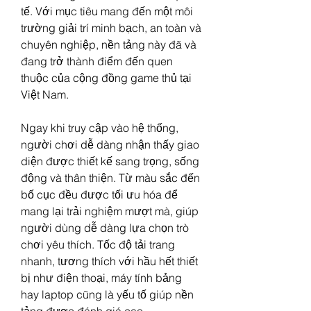
tế. Với mục tiêu mang đến một môi 
trường giải trí minh bạch, an toàn và 
chuyên nghiệp, nền tảng này đã và 
đang trở thành điểm đến quen 
thuộc của cộng đồng game thủ tại 
Việt Nam.
Ngay khi truy cập vào hệ thống, 
người chơi dễ dàng nhận thấy giao 
diện được thiết kế sang trọng, sống 
động và thân thiện. Từ màu sắc đến 
bố cục đều được tối ưu hóa để 
mang lại trải nghiệm mượt mà, giúp 
người dùng dễ dàng lựa chọn trò 
chơi yêu thích. Tốc độ tải trang 
nhanh, tương thích với hầu hết thiết 
bị như điện thoại, máy tính bảng 
hay laptop cũng là yếu tố giúp nền 