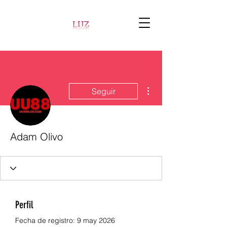
Más acciones
Seguir
Adam Olivo
Perfil
Fecha de registro: 9 may 2026