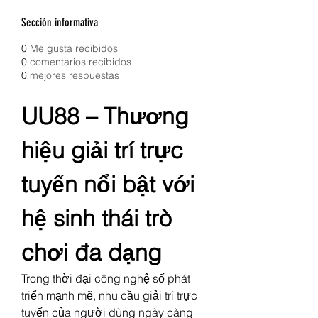
Sección informativa
0
Me gusta recibidos
0
comentarios recibidos
0
mejores respuestas
UU88 – Thương 
hiệu giải trí trực 
tuyến nổi bật với 
hệ sinh thái trò 
chơi đa dạng
Trong thời đại công nghệ số phát 
triển mạnh mẽ, nhu cầu giải trí trực 
tuyến của người dùng ngày càng 