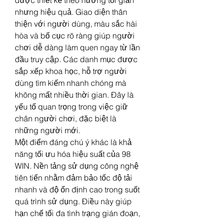
được thiết kế theo hướng tối giản 
nhưng hiệu quả. Giao diện thân 
thiện với người dùng, màu sắc hài 
hòa và bố cục rõ ràng giúp người 
chơi dễ dàng làm quen ngay từ lần 
đầu truy cập. Các danh mục được 
sắp xếp khoa học, hỗ trợ người 
dùng tìm kiếm nhanh chóng mà 
không mất nhiều thời gian. Đây là 
yếu tố quan trọng trong việc giữ 
chân người chơi, đặc biệt là 
những người mới.
Một điểm đáng chú ý khác là khả 
năng tối ưu hóa hiệu suất của 98 
WIN. Nền tảng sử dụng công nghệ 
tiên tiến nhằm đảm bảo tốc độ tải 
nhanh và độ ổn định cao trong suốt 
quá trình sử dụng. Điều này giúp 
hạn chế tối đa tình trạng gián đoạn, 