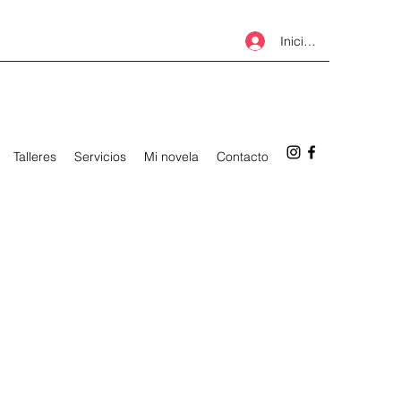
Iniciar sesión
Talleres
Servicios
Mi novela
Contacto