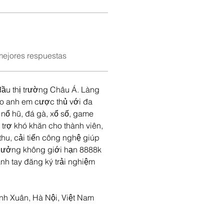
mejores respuestas
 đầu thị trường Châu Á. Làng 
ho anh em cược thủ với đa 
 nổ hũ, đá gà, xổ số, game 
 trợ khó khăn cho thành viên, 
thu, cải tiến công nghệ giúp 
 thưởng không giới hạn 8888k 
nh tay đăng ký trải nghiệm 
nh Xuân, Hà Nội, Việt Nam