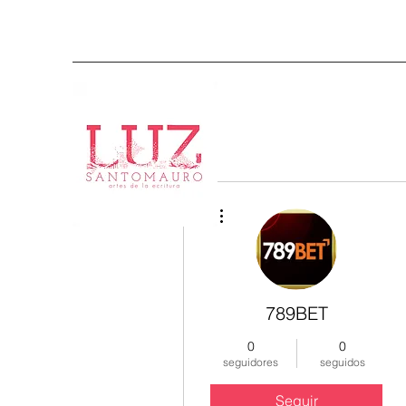
Más acciones
789BET
0
0
seguidores
seguidos
Seguir